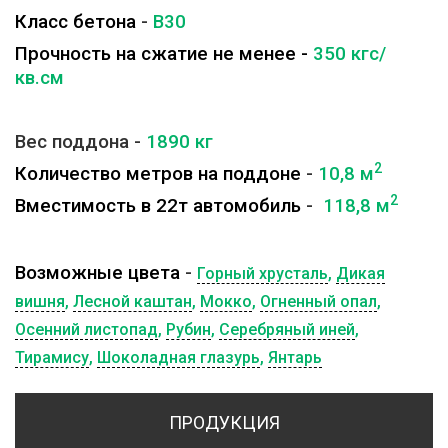
Класс бетона
-
B30
Прочность на сжатие не менее -
350 кгс/
кв.см
Вес поддона -
1890
кг
2
Количество метров на поддоне
-
10,8 м
2
Вместимость в 22т автомобиль
-
118,8 м
Возможные цвета
-
Горный хрусталь
,
Дикая
вишня
,
Лесной каштан
,
Мокко
,
Огненный опал
,
Осенний листопад
,
Рубин
,
Серебряный иней
,
Тирамису
,
Шоколадная глазурь
,
Янтарь
ПРОДУКЦИЯ