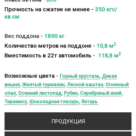
Прочность на сжатие не менее -
350 кгс/
кв.см
Вес поддона -
1890
кг
2
Количество метров на поддоне
-
10,8 м
2
Вместимость в 22т автомобиль
-
118,8 м
Возможные цвета
-
Горный хрусталь
,
Дикая
вишня
,
Желтый турмалин
,
Лесной каштан
,
Огненный
опал
,
Осенний листопад
,
Рубин
,
Серебряный иней
,
Тирамису
,
Шоколадная глазурь
,
Янтарь
ПРОДУКЦИЯ