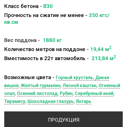
Класс бетона
-
B30
Прочность на сжатие не менее -
350 кгс/
кв.см
Вес поддона -
1880 кг
2
Количество метров на поддоне
-
19,44 м
2
Вместимость в 22т автомобиль
-
213,84 м
Возможные цвета
-
Горный хрусталь,
Дикая
вишня
,
Желтый турмалин
,
Лесной каштан
,
Огненный
опал
,
Осенний листопад
,
Рубин
,
Серебряный иней
,
Тирамису
,
Шоколадная глазурь
,
Янтарь
ПРОДУКЦИЯ