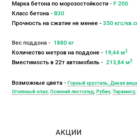
Марка бетона по морозостойкости
-
F 200
Класс бетона
-
B30
Прочность на сжатие не менее -
350 кгс/кв.
Вес поддона -
1880 кг
2
Количество метров на поддоне
-
19,44 м
2
Вместимость в 22т автомобиль
-
213,84 м
Возможные цвета
-
Горный хрусталь,
Дикая виш
Огненный опал
,
Осенний листопад
,
Рубин
,
Тирамису
АКЦИИ