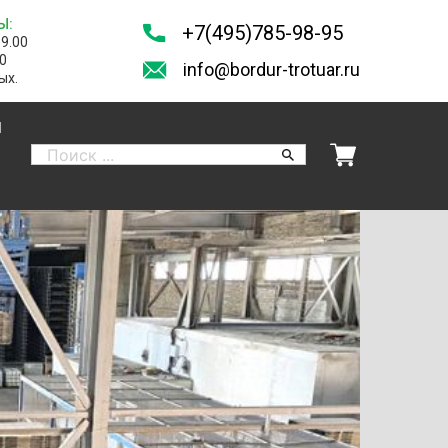
Ы:
+7(495)785-98-95
19.00
00
info@bordur-trotuar.ru
ых.
И