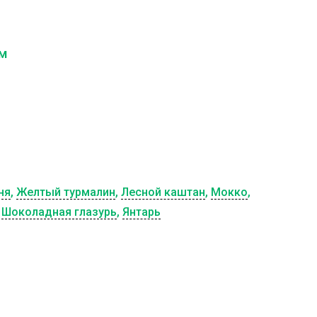
см
ня
,
Желтый турмалин
,
Лесной каштан
,
Мокко
,
,
Шоколадная глазурь
,
Янтарь