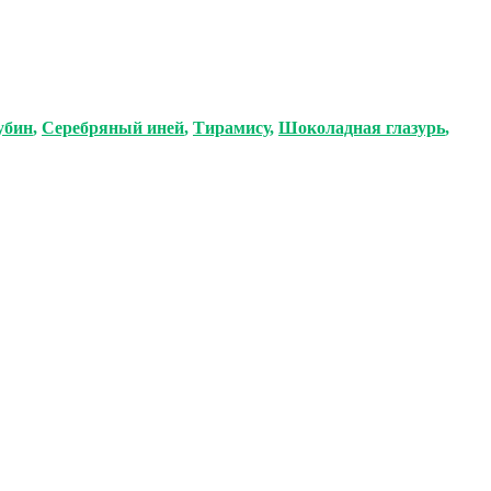
убин
,
Серебряный иней
,
Тирамису
,
Шоколадная глазурь
,