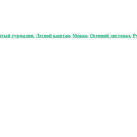
лтый турмалин
,
Лесной каштан
,
Мокко
,
Осенний листопад
,
Р