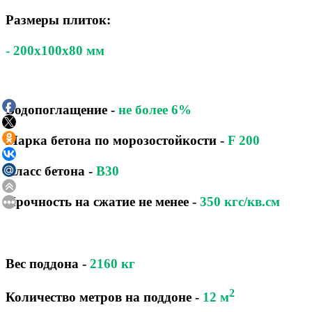
Размеры плиток:
- 200x100x80 мм
Водопоглащение
-
не более 6%
Марка бетона по морозостойкости
-
F 200
Класс бетона
-
B30
Прочность на сжатие не менее -
350 кгс/кв.см
Вес поддона -
2160
кг
2
Количество метров на поддоне
-
12 м