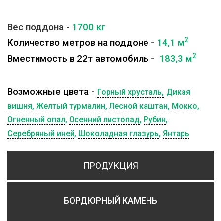
Вес поддона -
1700
кг
2
Количество метров на поддоне
-
14,1 м
2
Вместимость в 22т автомобиль
-
183,3 м
Возможные цвета
-
Горный хрусталь,
Дикая
вишня
,
Желтый турмалин
,
Лесной каштан
,
Мокко
,
Огненный опал
,
Осенний листопад
,
Рубин
,
Серебряный иней
,
Шоколадная глазурь
,
Янтарь
ПРОДУКЦИЯ
БОРДЮРНЫЙ КАМЕНЬ