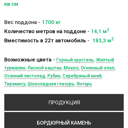
кв.см
Вес поддона -
1700
кг
2
Количество метров на поддоне
-
14,1 м
2
Вместимость в 22т автомобиль
-
183,3 м
Возможные цвета
-
Горный хрусталь
,
Желтый
турмалин
,
Лесной каштан
,
Мокко
,
Огненный опал
,
Осенний листопад
,
Рубин
,
Серебряный иней
,
Тирамису
,
Шоколадная глазурь
,
Янтарь
ПРОДУКЦИЯ
БОРДЮРНЫЙ КАМЕНЬ