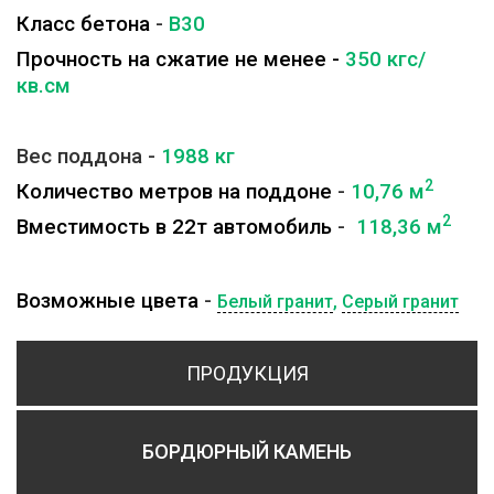
Класс бетона
-
B30
Прочность на сжатие не менее -
350 кгс/
кв.см
Вес поддона -
1988
кг
2
Количество метров на поддоне
-
10,76 м
2
Вместимость в 22т автомобиль
-
118,36 м
Возможные цвета
-
Белый гранит
,
Серый гранит
ПРОДУКЦИЯ
БОРДЮРНЫЙ КАМЕНЬ