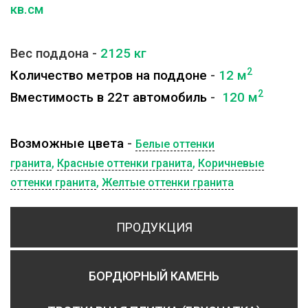
кв.см
Вес поддона -
2125
кг
2
Количество метров на поддоне
-
12 м
2
Вместимость в 22т автомобиль
-
120 м
Возможные цвета
-
Белые оттенки
гранита
,
Красные оттенки гранита
,
Коричневые
оттенки гранита
,
Желтые оттенки гранита
ПРОДУКЦИЯ
БОРДЮРНЫЙ КАМЕНЬ