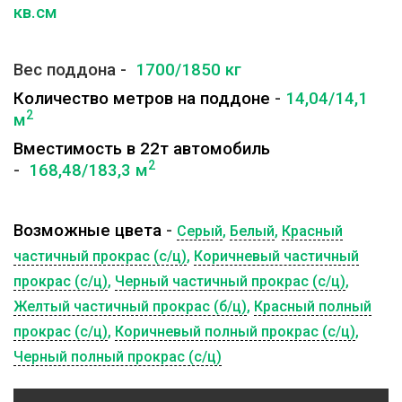
кв.см
Вес поддона -
1700/1850 кг
Количество метров на поддоне
-
14,04/14,1
2
м
Вместимость в 22т автомобиль
2
-
168,48/183,3 м
Возможные цвета
-
Серый
,
Белый
,
Красный
частичный прокрас (с/ц)
,
Коричневый частичный
прокрас (с/ц)
,
Черный частичный прокрас (с/ц)
,
Желтый частичный прокрас (б/ц)
,
Красный полный
прокрас (с/ц)
,
Коричневый полный прокрас (с/ц)
,
Черный полный прокрас (с/ц)