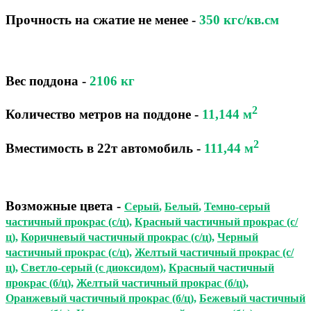
Прочность на сжатие не менее -
350 кгс/кв.см
Вес поддона -
2106
кг
2
Количество метров на поддоне
-
11,144
м
2
Вместимость в 22т автомобиль
-
111,44
м
Возможные цвета
-
Серый
,
Белый
,
Темно-серый
частичный прокрас (с/ц)
,
Красный частичный прокрас (с/
ц)
,
Коричневый частичный прокрас (с/ц)
,
Черный
частичный прокрас (с/ц)
,
Желтый частичный прокрас (с/
ц)
,
Светло-серый (с диоксидом)
,
Красный частичный
прокрас (б/ц)
,
Желтый частичный прокрас (б/ц)
,
Оранжевый частичный прокрас (б/ц)
,
Бежевый частичный