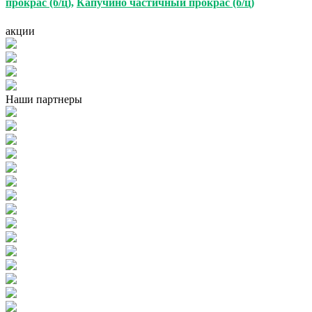
прокрас (б/ц)
,
Капучино
частичный прокрас (б/ц)
акции
Наши партнеры