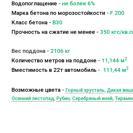
Водопоглащение
-
не более 6%
Марка бетона по морозостойкости
-
F 200
Класс бетона
-
B30
Прочность на сжатие не менее -
350 кгс/кв.
Вес поддона -
2106
кг
2
Количество метров на поддоне
-
11,144 м
2
Вместимость в 22т автомобиль
-
111,44 м
Возможные цвета
-
Горный хрусталь
,
Дикая виш
Осенний листопад
,
Рубин
,
Серебряный иней
,
Тирами