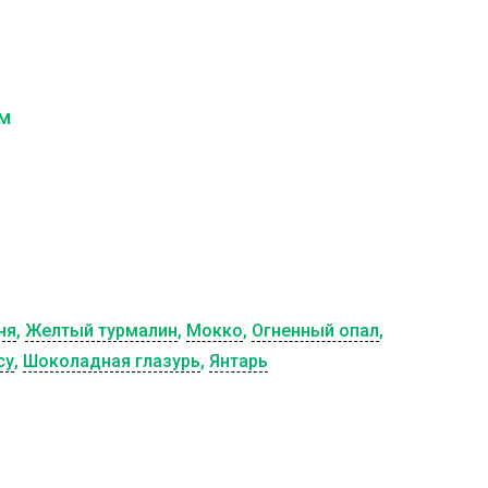
см
ня
,
Желтый турмалин
,
Мокко
,
Огненный опал
,
су
,
Шоколадная глазурь
,
Янтарь