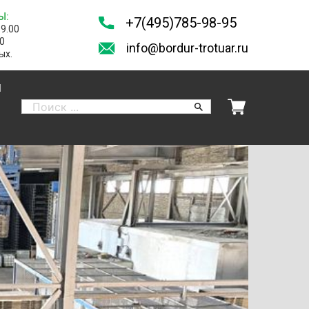
Ы:
+7(495)785-98-95
19.00
00
info@bordur-trotuar.ru
ых.
И