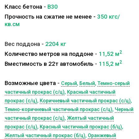
Класс бетона
-
B30
Прочность на сжатие не менее -
350 кгс/
кв.см
Вес поддона -
2204
кг
2
Количество метров на поддоне
-
11,52
м
2
Вместимость в 22т автомобиль
-
115,2
м
Возможные цвета
-
Серый
,
Белый
,
Темно-серый
частичный прокрас (с/ц)
,
Красный частичный
прокрас (с/ц)
,
Коричневый частичный прокрас (с/ц)
,
Темно-коричневый частичный прокрас (с/ц)
,
Черный
частичный прокрас (с/ц)
,
Желтый частичный
прокрас (с/ц)
,
Красный частичный прокрас (б/ц)
,
Желтый частичный прокрас (б/ц)
,
Оранжевый