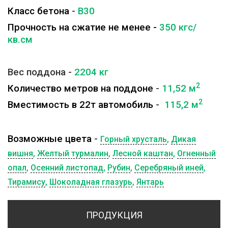
Класс бетона
-
B30
Прочность на сжатие не менее -
350 кгс/
кв.см
Вес поддона -
2204
кг
2
Количество метров на поддоне
-
11,52 м
2
Вместимость в 22т автомобиль
-
115,2 м
Возможные цвета
-
Горный хрусталь
,
Дикая
вишня
,
Желтый турмалин
,
Лесной каштан
,
Огненный
опал
,
Осенний листопад
,
Рубин
,
Серебряный иней
,
Тирамису
,
Шоколадная глазурь
,
Янтарь
ПРОДУКЦИЯ