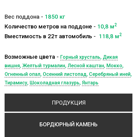
Вес поддона -
1850
кг
2
Количество метров на поддоне
-
10,8 м
2
Вместимость в 22т автомобиль
-
118,8 м
Возможные цвета
-
Горный хрусталь
,
Дикая
вишня
,
Желтый турмалин
,
Лесной каштан
,
Мокко
,
Огненный опал
,
Осенний листопад
,
Серебряный иней
,
Тирамису
,
Шоколадная глазурь
,
Янтарь
ПРОДУКЦИЯ
БОРДЮРНЫЙ КАМЕНЬ