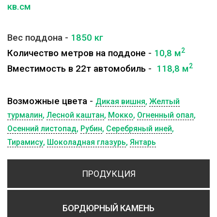
кв.см
Вес поддона -
1850
кг
2
Количество метров на поддоне
-
10,8 м
2
Вместимость в 22т автомобиль
-
118,8 м
Возможные цвета
-
Дикая вишня
,
Желтый
турмалин
,
Лесной каштан
,
Мокко
,
Огненный опал
,
Осенний листопад
,
Рубин
,
Серебряный иней
,
Тирамису
,
Шоколадная глазурь
,
Янтарь
ПРОДУКЦИЯ
БОРДЮРНЫЙ КАМЕНЬ