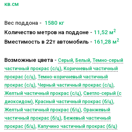
кв.см
Вес поддона -
1580 кг
2
Количество метров на поддоне
-
11,52 м
2
Вместимость в 22т автомобиль
-
161,28
м
Возможные цвета
-
Серый
,
Белый
,
Темно-серый
частичный прокрас (с/ц)
,
Коричневый частичный
прокрас (с/ц)
,
Темно-коричневый частичный
прокрас (с/ц)
,
Черный частичный прокрас (с/ц)
,
Желтый частичный прокрас (с/ц)
,
Светло-серый (с
диоксидом)
,
Красный частичный прокрас (б/ц)
,
Желтый частичный прокрас (б/ц)
,
Оранжевый
частичный прокрас (б/ц)
,
Бежевый частичный
прокрас (б/ц)
,
Капучино частичный прокрас (б/ц)