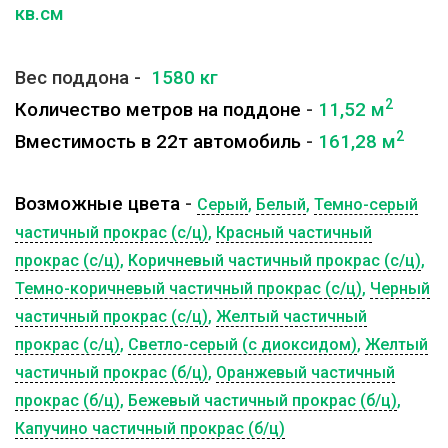
кв.см
Вес поддона -
1580 кг
2
Количество метров на поддоне
-
11,52 м
2
Вместимость в 22т автомобиль
-
161,28
м
Возможные цвета
-
Серый
,
Белый
,
Темно-серый
частичный прокрас (с/ц)
,
Красный частичный
прокрас (с/ц)
,
Коричневый частичный прокрас (с/ц)
,
Темно-коричневый частичный прокрас (с/ц)
,
Черный
частичный прокрас (с/ц)
,
Желтый частичный
прокрас (с/ц)
,
Светло-серый (с диоксидом)
,
Желтый
частичный прокрас (б/ц)
,
Оранжевый частичный
прокрас (б/ц)
,
Бежевый частичный прокрас (б/ц)
,
Капучино частичный прокрас (б/ц)