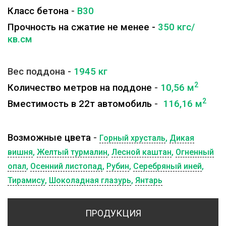
Класс бетона
-
B30
Прочность на сжатие не менее -
350 кгс/
кв.см
Вес поддона -
1945
кг
2
Количество метров на поддоне
-
10,56 м
2
Вместимость в 22т автомобиль
-
116,16 м
Возможные цвета
-
Горный хрусталь
,
Дикая
вишня
,
Желтый турмалин
,
Лесной каштан
,
Огненный
опал
,
Осенний листопад
,
Рубин
,
Серебряный иней
,
Тирамису
,
Шоколадная глазурь
,
Янтарь
ПРОДУКЦИЯ