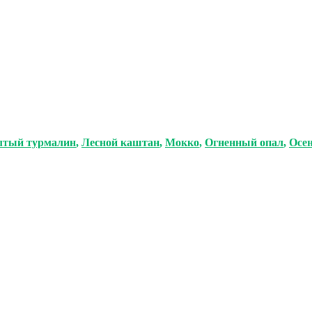
лтый турмалин
,
Лесной каштан
,
Мокко
,
Огненный опал
,
Осен