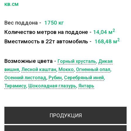
кв.см
Вес поддона -
1750 кг
2
Количество метров на поддоне
-
14,04 м
2
Вместимость в 22т автомобиль
-
168,48 м
Возможные цвета
-
Горный хрусталь
,
Дикая
вишня
,
Лесной каштан
,
Мокко
,
Огненный опал
,
Осенний листопад
,
Рубин
,
Серебряный иней
,
Тирамису
,
Шоколадная глазурь
,
Янтарь
ПРОДУКЦИЯ