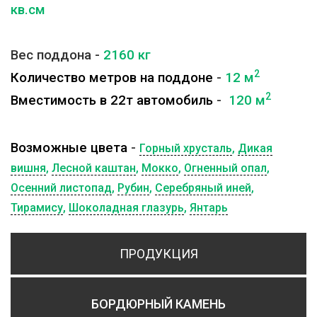
кв.см
Вес поддона -
2160
кг
2
Количество метров на поддоне
-
12 м
2
Вместимость в 22т автомобиль
-
120 м
Возможные цвета
-
Горный хрусталь
,
Дикая
вишня
,
Лесной каштан
,
Мокко
,
Огненный опал
,
Осенний листопад
,
Рубин
,
Серебряный иней
,
Тирамису
,
Шоколадная глазурь
,
Янтарь
ПРОДУКЦИЯ
БОРДЮРНЫЙ КАМЕНЬ