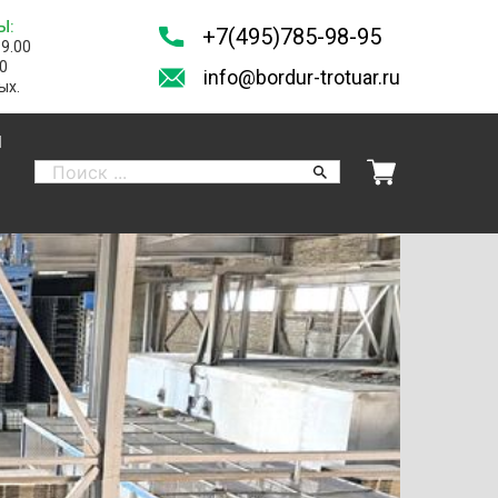
Ы:
+7(495)785-98-95
19.00
00
info@bordur-trotuar.ru
ых.
И