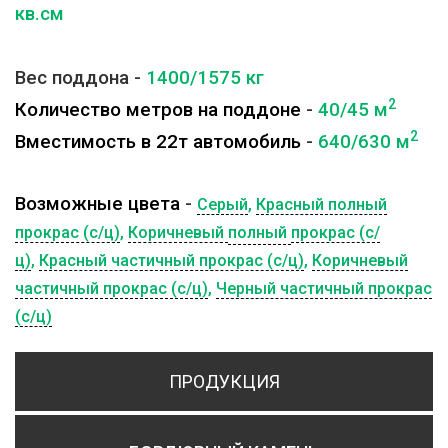
кв.см
Вес поддона -
1400/1575
кг
2
Количество метров на поддоне
-
40/45
м
2
Вместимость в 22т автомобиль
-
640/630
м
Возможные цвета
-
Серый
,
Красный полный
прокрас (с/ц)
,
Коричневый
полный
прокрас (с/
ц)
,
Красный частичный прокрас (с/ц)
,
Коричневый
частичный прокрас (с/ц)
,
Черный частичный прокрас
(с/ц)
ПРОДУКЦИЯ