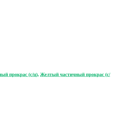
ый прокрас (с/ц)
,
Желтый частичный прокрас (с/