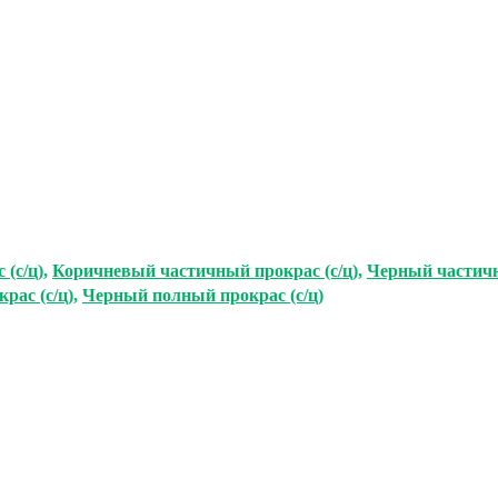
(с/ц)
,
Коричневый частичный прокрас (с/ц)
,
Черный частичн
рас (с/ц)
,
Черный полный прокрас (с/ц)