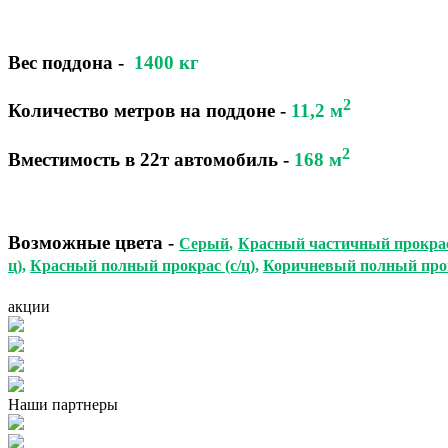
Вес поддона -
1400 кг
2
Количество метров на поддоне
-
11,2 м
2
Вместимость в 22т автомобиль
-
168
м
Возможные цвета
-
Серый
,
Красный частичный прокрас 
ц)
,
Красный полный прокрас (с/ц)
,
Коричневый полный прок
акции
Наши партнеры