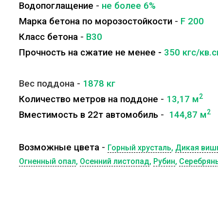
Водопоглащение
-
не более 6%
Марка бетона по морозостойкости
-
F 200
Класс бетона
-
B30
Прочность на сжатие не менее -
350 кгс/кв.
Вес поддона -
1878
кг
2
Количество метров на поддоне
-
13,17 м
2
Вместимость в 22т автомобиль
-
144,87 м
Возможные цвета
-
Горный хрусталь
,
Дикая виш
Огненный опал
,
Осенний листопад
,
Рубин
,
Серебрян