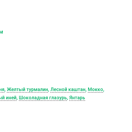
см
ня
,
Желтый турмалин
,
Лесной каштан
,
Мокко
,
ый иней
,
Шоколадная глазурь
,
Янтарь