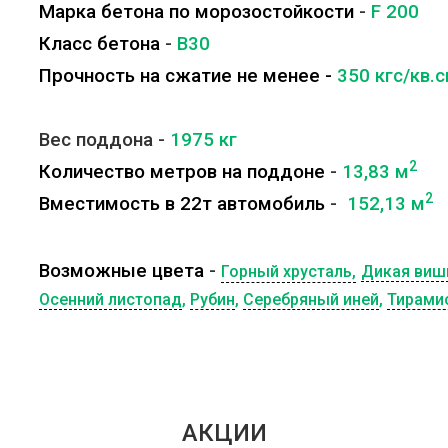
Марка бетона по морозостойкости
-
F 200
Класс бетона
-
B30
Прочность на сжатие не менее -
350 кгс/кв.
Вес поддона -
1975
кг
2
Количество метров на поддоне
-
13,83 м
2
Вместимость в 22т автомобиль
-
152,13 м
Возможные цвета
-
Горный хрусталь,
Дикая виш
Осенний листопад
,
Рубин
,
Серебряный иней
,
Тирами
АКЦИИ