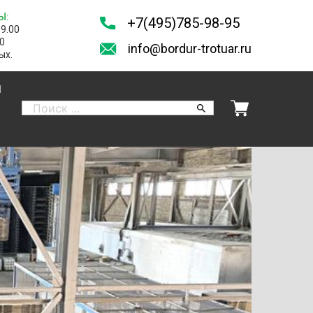
Ы:
+7(495)785-98-95
19.00
00
info@bordur-trotuar.ru
ых.
И