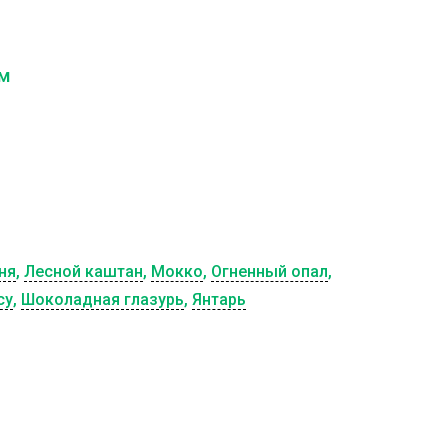
см
ня
,
Лесной каштан
,
Мокко
,
Огненный опал
,
су
,
Шоколадная глазурь
,
Янтарь