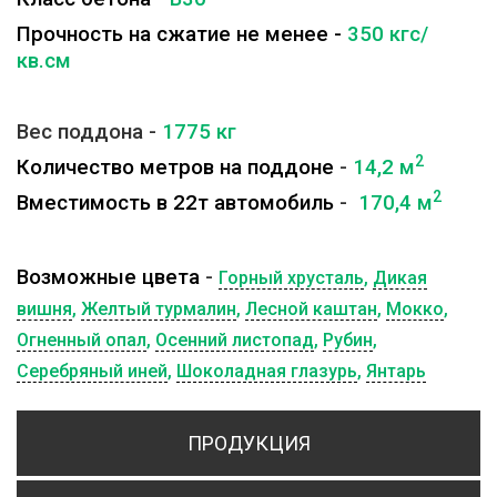
Прочность на сжатие не менее -
350 кгс/
кв.см
Вес поддона -
1775
кг
2
Количество метров на поддоне
-
14,2 м
2
Вместимость в 22т автомобиль
-
170,4 м
Возможные цвета
-
Горный хрусталь
,
Дикая
вишня
,
Желтый турмалин
,
Лесной каштан
,
Мокко
,
Огненный опал
,
Осенний листопад
,
Рубин
,
Серебряный иней
,
Шоколадная глазурь
,
Янтарь
ПРОДУКЦИЯ