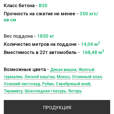
Класс бетона
-
B30
Прочность на сжатие не менее -
350 кгс/
кв.см
Вес поддона -
1850
кг
2
Количество метров на поддоне
-
14,04 м
2
Вместимость в 22т автомобиль
-
168,48 м
Возможные цвета
-
Дикая вишня
,
Желтый
турмалин
,
Лесной каштан
,
Мокко
,
Огненный опал
,
Осенний листопад
,
Рубин
,
Серебряный иней
,
Тирамису
,
Шоколадная глазурь
,
Янтарь
ПРОДУКЦИЯ