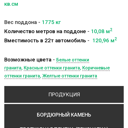
кв.см
Вес поддона -
1775
кг
2
Количество метров на поддоне
-
10,08 м
2
Вместимость в 22т автомобиль
-
120,96 м
Возможные цвета
-
Белые оттенки
гранита
,
Красные оттенки гранита
,
Коричневые
оттенки гранита
,
Желтые оттенки гранита
ПРОДУКЦИЯ
БОРДЮРНЫЙ КАМЕНЬ