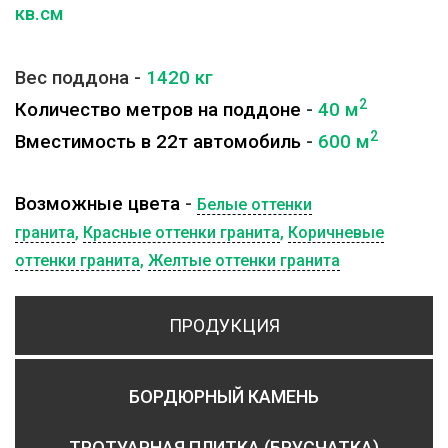
кв.см
Вес поддона -
1420
кг
2
Количество метров на поддоне
-
40
м
2
Вместимость в 22т автомобиль
-
600
м
Возможные цвета
-
Белые оттенки
гранита
,
Красные оттенки гранита
,
Коричневые
оттенки гранита
,
Желтые оттенки гранита
ПРОДУКЦИЯ
БОРДЮРНЫЙ КАМЕНЬ
ТРОТУАРНАЯ ПЛИТКА (БРУСЧАТКА)