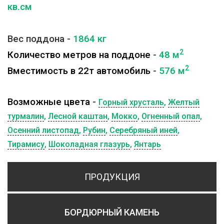
кв.см
Вес поддона -
1864
кг
2
Количество метров на поддоне
-
48
м
2
Вместимость в 22т автомобиль
-
576
м
Возможные цвета
-
Горный хрусталь
,
Желтый
турмалин
,
Лесной каштан
,
Мокко
,
Огненный опал
,
Осенний листопад
,
Рубин
,
Серебряный иней
,
Тирамису
,
Шоколадная глазурь
,
Янтарь
ПРОДУКЦИЯ
БОРДЮРНЫЙ КАМЕНЬ