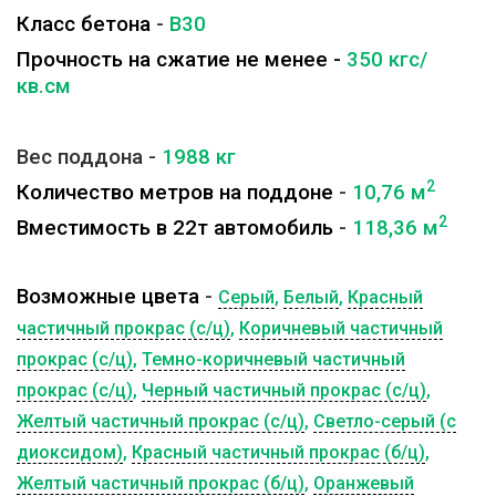
Класс бетона
-
B30
Прочность на сжатие не менее -
350 кгс/
кв.см
Вес поддона -
1988
кг
2
Количество метров на поддоне
-
10,76
м
2
Вместимость в 22т автомобиль
-
118,36
м
Возможные цвета
-
Серый
,
Белый
,
Красный
частичный прокрас (с/ц)
,
Коричневый частичный
прокрас (с/ц)
,
Темно-коричневый частичный
прокрас (с/ц)
,
Черный частичный прокрас (с/ц)
,
Желтый частичный прокрас (с/ц)
,
Светло-серый (с
диоксидом)
,
Красный частичный прокрас (б/ц)
,
Желтый частичный прокрас (б/ц)
,
Оранжевый