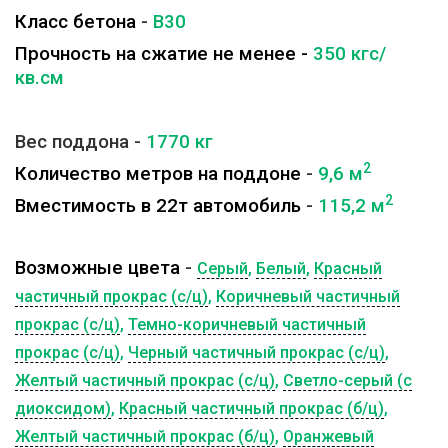
Класс бетона
-
B30
Прочность на сжатие не менее -
350 кгс/
кв.см
Вес поддона -
1770
кг
2
Количество метров на поддоне
-
9,6
м
2
Вместимость в 22т автомобиль
-
115,2
м
Возможные цвета
-
Серый
,
Белый
,
Красный
частичный прокрас (с/ц)
,
Коричневый частичный
прокрас (с/ц)
,
Темно-коричневый частичный
прокрас (с/ц)
,
Черный частичный прокрас (с/ц)
,
Желтый частичный прокрас (с/ц)
,
Светло-серый (с
диоксидом)
,
Красный частичный прокрас (б/ц)
,
Желтый частичный прокрас (б/ц)
,
Оранжевый