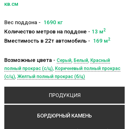
кв.см
Вес поддона -
1690 кг
2
Количество метров на поддоне
-
13 м
2
Вместимость в 22т автомобиль
-
169 м
Возможные цвета
-
Серый
,
Белый
,
Красный
полный прокрас (с/ц)
,
Коричневый полный прокрас
(с/ц)
,
Желтый полный прокрас (б/ц)
ПРОДУКЦИЯ
БОРДЮРНЫЙ КАМЕНЬ