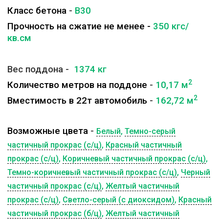
Класс бетона
-
B30
Прочность на сжатие не менее -
350 кгс/
кв.см
Вес поддона -
1374 кг
2
Количество метров на поддоне
-
10,17 м
2
Вместимость в 22т автомобиль
-
162,72
м
Возможные цвета
-
Белый
,
Темно-серый
частичный прокрас (с/ц)
,
Красный частичный
прокрас (с/ц)
,
Коричневый частичный прокрас (с/ц)
,
Темно-коричневый частичный прокрас (с/ц)
,
Черный
частичный прокрас (с/ц)
,
Желтый частичный
прокрас (с/ц)
,
Светло-серый (с диоксидом)
,
Красный
частичный прокрас (б/ц)
,
Желтый частичный