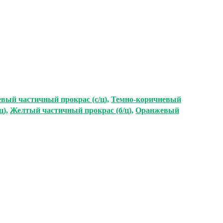
вый частичный прокрас (с/ц)
,
Темно-коричневый
ц)
,
Желтый частичный прокрас (б/ц)
,
Оранжевый