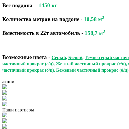
Вес поддона -
1450 кг
2
Количество метров на поддоне
-
10,58 м
2
Вместимость в 22т автомобиль
-
158,7
м
Возможные цвета
-
Серый
,
Белый
,
Темно-серый частичн
частичный прокрас (с/ц)
,
Желтый частичный прокрас (с/ц)
,
частичный прокрас (б/ц)
,
Бежевый частичный прокрас (б/ц)
акции
Наши партнеры