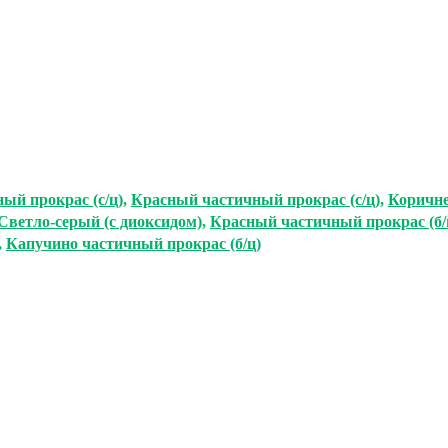
ый прокрас (с/ц)
,
Красный частичный прокрас (с/ц)
,
Коричне
Светло-серый (с диоксидом)
,
Красный частичный прокрас (б/
,
Капучино частичный прокрас (б/ц)