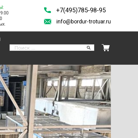
Ы:
+7(495)785-98-95
19.00
00
info@bordur-trotuar.ru
ых.
И