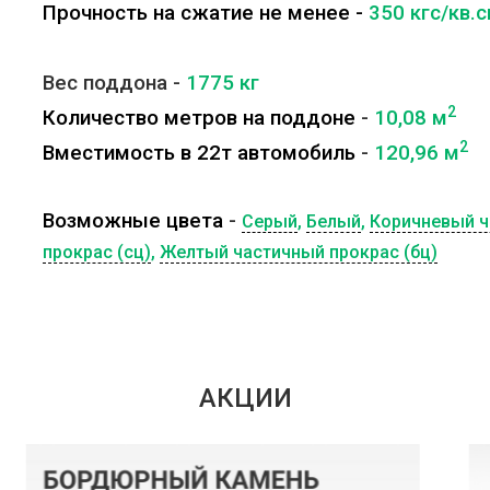
Прочность на сжатие не менее -
350 кгс/кв.
Вес поддона -
1775
кг
2
Количество метров на поддоне
-
10,08
м
2
Вместимость в 22т автомобиль
-
120,96
м
Возможные цвета
-
Серый
,
Белый
,
Коричневый ч
прокрас (сц)
,
Желтый частичный прокрас (бц)
АКЦИИ