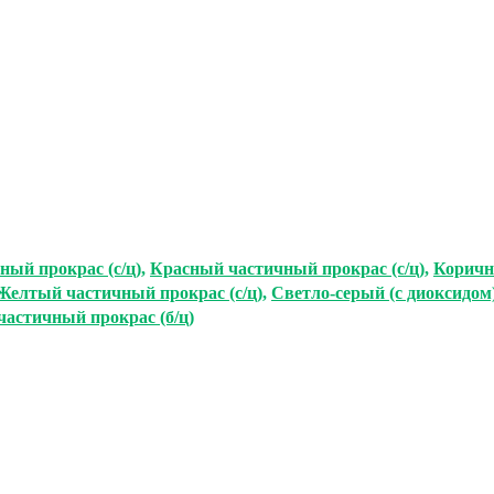
ный прокрас (с/ц)
,
Красный частичный прокрас (с/ц)
,
Коричн
Желтый частичный прокрас (с/ц)
,
Светло-серый (с диоксидом
частичный прокрас (б/ц)