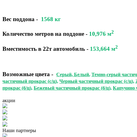
Вес поддона -
1568 кг
2
Количество метров на поддоне
-
10,976 м
2
Вместимость в 22т автомобиль
-
153,664
м
Возможные цвета
-
Серый,
Белый
,
Темно-серый частич
частичный прокрас (с/ц)
,
Черный частичный прокрас (с/ц)
,
прокрас (б/ц)
,
Бежевый частичный прокрас (б/ц)
,
Капучино 
акции
Наши партнеры