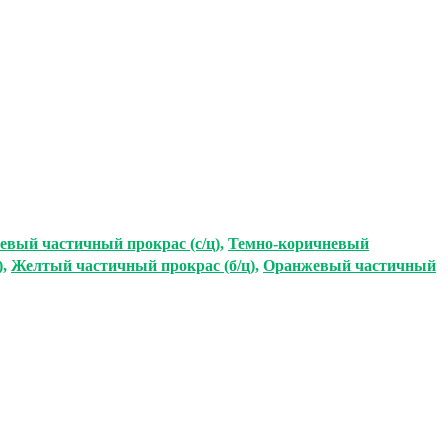
евый частичный прокрас (с/ц)
,
Темно-коричневый
)
,
Желтый частичный прокрас (б/ц)
,
Оранжевый частичный