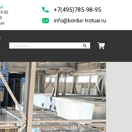
Ы:
+7(495)785-98-95
19.00
00
info@bordur-trotuar.ru
ых.
И