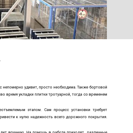
ТРОТУ
А
с непомерно удивит, просто необходима. Также бортовой
 во время укладки плитки тротуарной, тогда со временем
еотъемлемым этапом. Сам процесс установки требует
ривести к нулю надежность всего дорожного покрытия.
одит вручную. На помощь в работе приходят различные