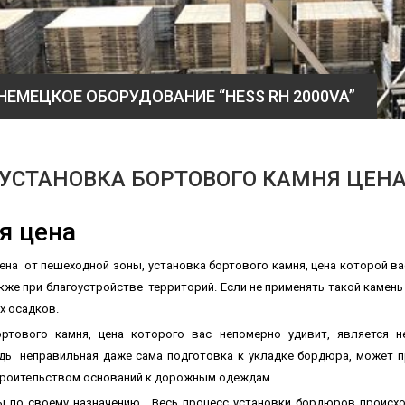
НЕМЕЦКОЕ ОБОРУДОВАНИЕ “HESS RH 2000VA”
УСТАНОВКА БОРТОВОГО КАМНЯ ЦЕН
я цена
на от пешеходной зоны, установка бортового камня, цена которой ва
кже при благоустройстве территорий. Если не применять такой камень
х осадков.
ртового камня, цена которого вас непомерно удивит, является н
едь неправильная даже сама подготовка к укладке бордюра, может п
троительством оснований к дорожным одеждам.
пы по своему назначению. Весь процесс установки бордюров происх