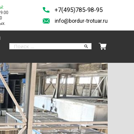
Ы:
+7(495)785-98-95
19.00
00
info@bordur-trotuar.ru
ых.
И