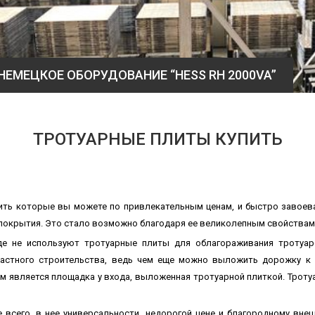
ТРОТУАРНАЯ ПЛИТКА COLORMIX
ТРОТУАРНЫЕ ПЛИТЫ КУПИТЬ
упить которые вы можете по привлекательным ценам, и быстро завоев
покрытия. Это стало возможно благодаря ее великолепным свойствам 
где не используют тротуарные плиты для облагораживания тротуа
 частного строительства, ведь чем еще можно выложить дорожку к 
м является площадка у входа, выложенная тротуарной плиткой. Троту
 всего, в нее универсальности, недорогой цене и благородному внеш