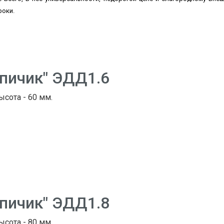
роки.
рпичик" ЭДД1.6
ысота - 60 мм.
рпичик" ЭДД1.8
ысота - 80 мм.