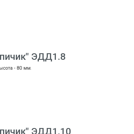
рпичик" ЭДД1.8
ысота - 80 мм.
рпичик" ЭДД1.10