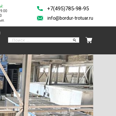
Ы:
+7(495)785-98-95
19.00
00
info@bordur-trotuar.ru
ых.
И