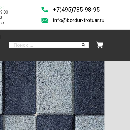
Ы:
+7(495)785-98-95
19.00
00
info@bordur-trotuar.ru
ых.
И