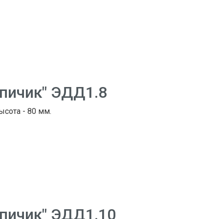
рпичик" ЭДД1.8
ысота - 80 мм.
рпичик" ЭДД1.10