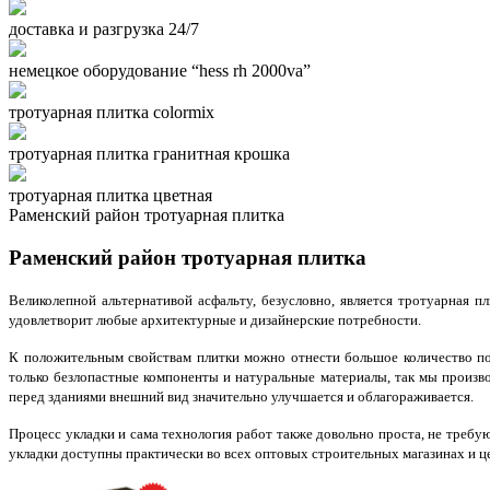
доставка и разгрузка 24/7
немецкое оборудование “hess rh 2000va”
тротуарная плитка colormix
тротуарная плитка гранитная крошка
тротуарная плитка цветная
Раменский район тротуарная плитка
Раменский район тротуарная плитка
Великолепной альтернативой асфальту, безусловно, является тротуарная п
удовлетворит любые архитектурные и дизайнерские потребности.
К положительным свойствам плитки можно отнести большое количество пока
только безлопастные компоненты и натуральные материалы, так мы произв
перед зданиями внешний вид значительно улучшается и облагораживается.
Процесс укладки и сама технология работ также довольно проста, не треб
укладки доступны практически во всех оптовых строительных магазинах и це