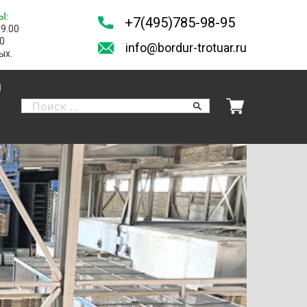
Ы:
+7(495)785-98-95
19.00
00
info@bordur-trotuar.ru
ых.
И