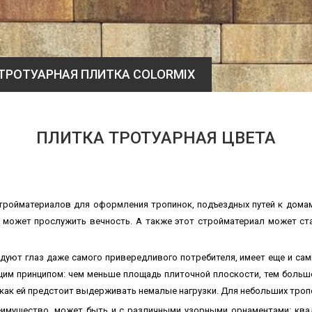
ТРОТУАРНАЯ ПЛИТКА COLORMIX
ПЛИТКА ТРОТУАРНАЯ ЦВЕТА
тройматериалов для оформления тропинок, подъездных путей к домам
л может прослужить вечность. А также этот стройматериал может с
адуют глаз даже самого привередливого потребителя, имеет еще и са
им принципом: чем меньше площадь плиточной плоскости, тем больше
 как ей предстоит выдерживать немалые нагрузки. Для небольших тро
реимущество, может быть и с различными узорными орнаментами: кв