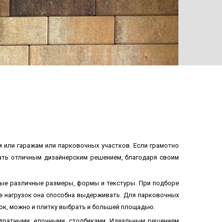
ТРОТУ
 или гаражам или парковочных участков. Если грамотно
тать отличным дизайнерским решением, благодаря своим
мые различные размеры, формы и текстуры. При подборе
 нагрузок она способна выдерживать. Для парковочных
пок, можно и плитку выбрать и большей площадью.
адратными, елочными, столбиками. Идеальным решением