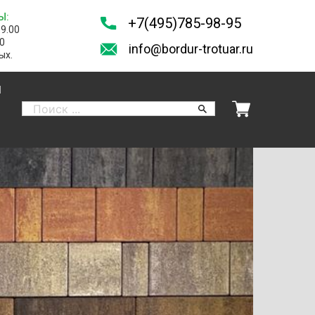
Ы:
+7(495)785-98-95
19.00
00
info@bordur-trotuar.ru
ых.
И