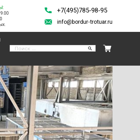
Ы:
+7(495)785-98-95
19.00
00
info@bordur-trotuar.ru
ых.
И