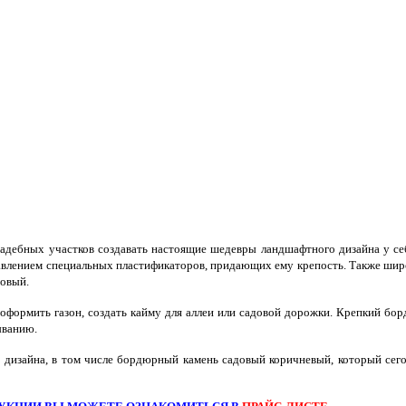
дебных участков создавать настоящие шедевры ландшафтного дизайна у себя
бавлением специальных пластификаторов, придающих ему крепость. Также ши
товый.
формить газон, создать кайму для аллеи или садовой дорожки. Крепкий борд
ыванию.
дизайна, в том числе бордюрный камень садовый коричневый, который сего