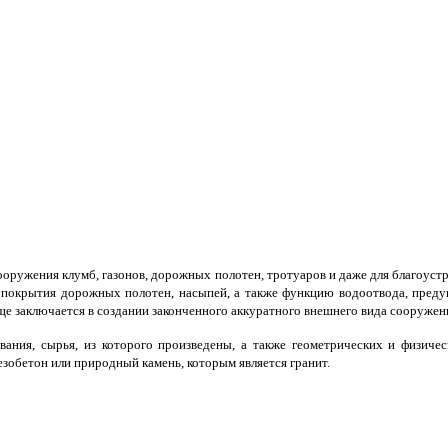
ооружения клумб, газонов, дорожных полотен, тротуаров и даже для благоуст
покрытия дорожных полотен, насыпей, а также функцию водоотвода, предуп
ще заключается в создании законченного аккуратного внешнего вида сооружен
ания, сырья, из которого произведены, а также геометрических и физичес
лезобетон или природный камень, которым является гранит.