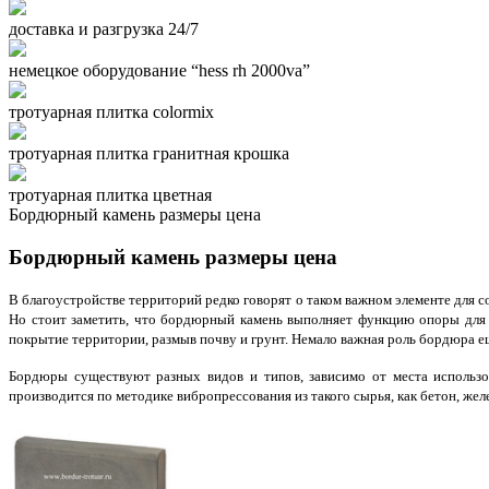
доставка и разгрузка 24/7
немецкое оборудование “hess rh 2000va”
тротуарная плитка colormix
тротуарная плитка гранитная крошка
тротуарная плитка цветная
Бордюрный камень размеры цена
Бордюрный камень размеры цена
В благоустройстве территорий редко говорят о таком важном элементе для с
Но стоит заметить, что бордюрный камень выполняет функцию опоры для 
покрытие территории, размыв почву и грунт. Немало важная роль бордюра е
Бордюры существуют разных видов и типов, зависимо от места использов
производится по методике вибропрессования из такого сырья, как бетон, же